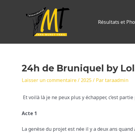
Aller
au
contenu
Résultats et Ph
24h de Bruniquel by Lo
Laisser un commentaire
/
2025
/ Par
taraadmin
Et voilà là je ne peux plus y échapper, c’est part
Acte 1
La genèse du projet est née il y a deux ans quand à