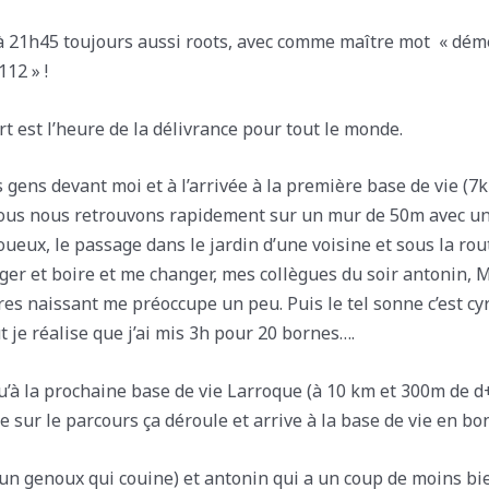
à 21h45 toujours aussi roots, avec comme maître mot « démerd
112 » !
t est l’heure de la délivrance pour tout le monde.
les gens devant moi et à l’arrivée à la première base de vie (
t nous nous retrouvons rapidement sur un mur de 50m avec u
boueux, le passage dans le jardin d’une voisine et sous la 
r et boire et me changer, mes collègues du soir antonin, Mar
es naissant me préoccupe un peu. Puis le tel sonne c’est cyr
 je réalise que j’ai mis 3h pour 20 bornes….
squ’à la prochaine base de vie Larroque (à 10 km et 300m de d
 sur le parcours ça déroule et arrive à la base de vie en b
(un genoux qui couine) et antonin qui a un coup de moins bi