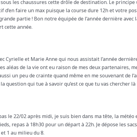
t sous les chaussures cette drôle de destination. Le princip
 d’en faire un max puisque la course dure 12h et votre posit
n grande partie ! Bon notre équipée de l’année dernière avec
t cette année.
c Cyrielle et Marie Anne qui nous assistait l’année dernière 
es aléas de la vie ont eu raison de mes deux partenaires, m
t aussi un peu de crainte quand même en me souvenant de l’an
 la question qui tue à savoir qu’est ce que tu vas chercher là
as le 22/02 après midi, je suis bien dans ma tête, la météo e
pieds, repas à 18h30 pour un départ à 22h. Je dépose les sac
et 1 au milieu du 8.