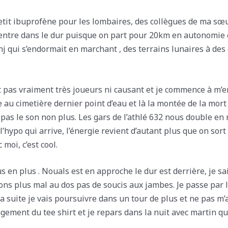
tit ibuprofène pour les lombaires, des collègues de ma sœur 
 rentre dans le dur puisque on part pour 20km en autonomie 
 qui s’endormait en marchant , des terrains lunaires à des e
nt pas vraiment très joueurs ni causant et je commence à 
au cimetière dernier point d’eau et là la montée de la mort q
as le son non plus. Les gars de l’athlé 632 nous double en 
hypo qui arrive, l’énergie revient d’autant plus que on sort
moi, c’est cool.
 en plus . Nouals est en approche le dur est derrière, je sai
ons plus mal au dos pas de soucis aux jambes. Je passe par 
la suite je vais poursuivre dans un tour de plus et ne pas m
ngement du tee shirt et je repars dans la nuit avec martin 