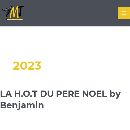
Aller
au
MA
contenu
M
2023
LA H.O.T DU PERE NOEL by
Benjamin