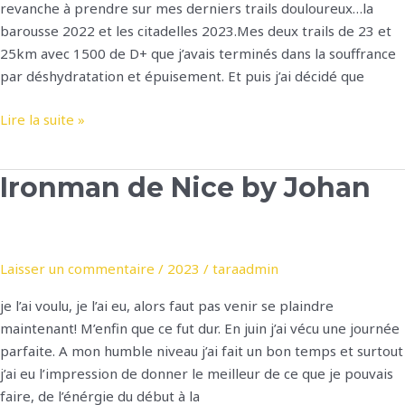
revanche à prendre sur mes derniers trails douloureux…la
barousse 2022 et les citadelles 2023.Mes deux trails de 23 et
25km avec 1500 de D+ que j’avais terminés dans la souffrance
par déshydratation et épuisement. Et puis j’ai décidé que
GRC
Lire la suite »
trail
des
Ironman de Nice by Johan
Colombes
by
Fabrice
Laisser un commentaire
/
2023
/
taraadmin
je l’ai voulu, je l’ai eu, alors faut pas venir se plaindre
maintenant! M’enfin que ce fut dur. En juin j’ai vécu une journée
parfaite. A mon humble niveau j’ai fait un bon temps et surtout
j’ai eu l’impression de donner le meilleur de ce que je pouvais
faire, de l’énérgie du début à la