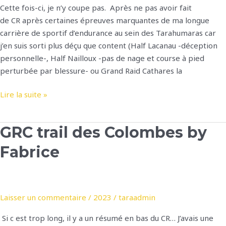
Cette fois-ci, je n’y coupe pas. Après ne pas avoir fait
de CR après certaines épreuves marquantes de ma longue
carrière de sportif d’endurance au sein des Tarahumaras car
j’en suis sorti plus déçu que content (Half Lacanau -déception
personnelle-, Half Nailloux -pas de nage et course à pied
perturbée par blessure- ou Grand Raid Cathares la
une
Lire la suite »
foulée
pour
GRC trail des Colombes by
la
vie
Fabrice
by
Vania
Laisser un commentaire
/
2023
/
taraadmin
Si c est trop long, il y a un résumé en bas du CR… J’avais une