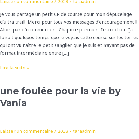
Laisser un commentaire
/
2023
/
taraadmin
Je vous partage un petit CR de course pour mon dépucelage
d’ultra trail! Merci pour tous vos messages d’encouragement !!
Alors par où commencer… Chapitre premier : Inscription Ça
faisait quelques temps que je voyais cette course sur les terres
qui ont vu naître le petit sanglier que je suis et n’ayant pas de
format intermédiaire entre […]
LA H.O.T DU
Lire la suite »
PERE
NOEL
une foulée pour la vie by
by
Benjamin
Vania
Laisser un commentaire
/
2023
/
taraadmin