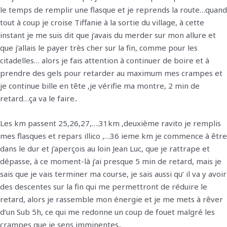
le temps de remplir une flasque et je reprends la route…quand
tout à coup je croise Tiffanie à la sortie du village, à cette
instant je me suis dit que j’avais du merder sur mon allure et
que j’allais le payer très cher sur la fin, comme pour les
citadelles… alors je fais attention à continuer de boire et à
prendre des gels pour retarder au maximum mes crampes et
je continue bille en tête ,je vérifie ma montre, 2 min de
retard…ça va le faire..
Les km passent 25,26,27,….31km ,deuxième ravito je remplis
mes flasques et repars illico ,…36 ieme km je commence à être
dans le dur et j’aperçois au loin Jean Luc, que je rattrape et
dépasse, à ce moment-là j’ai presque 5 min de retard, mais je
sais que je vais terminer ma course, je sais aussi qu’ il va y avoir
des descentes sur la fin qui me permettront de réduire le
retard, alors je rassemble mon énergie et je me mets à rêver
d’un Sub 5h, ce qui me redonne un coup de fouet malgré les
crampes que je sens imminentes..