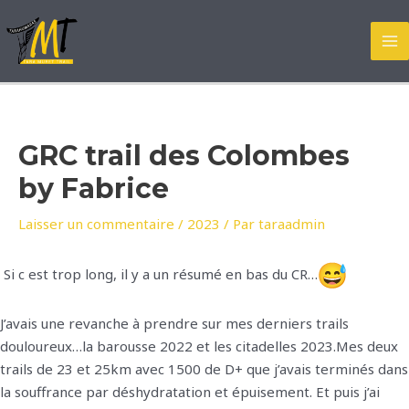
Aller
au
MA
contenu
M
GRC trail des Colombes
by Fabrice
Laisser un commentaire
/
2023
/ Par
taraadmin
Si c est trop long, il y a un résumé en bas du CR…
J’avais une revanche à prendre sur mes derniers trails
douloureux…la barousse 2022 et les citadelles 2023.Mes deux
trails de 23 et 25km avec 1500 de D+ que j’avais terminés dans
la souffrance par déshydratation et épuisement. Et puis j’ai